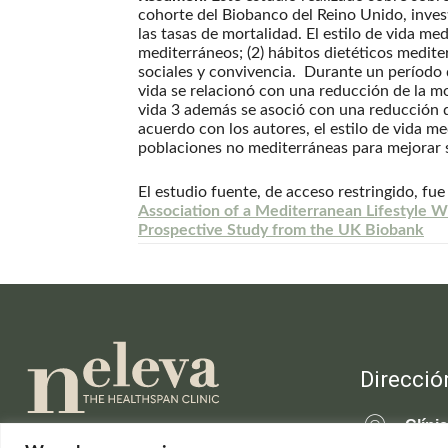
cohorte del Biobanco del Reino Unido, inves
las tasas de mortalidad. El estilo de vida m
mediterráneos; (2) hábitos dietéticos mediter
sociales y convivencia. Durante un período 
vida se relacionó con una reducción de la mor
vida 3 además se asoció con una reducción 
acuerdo con los autores, el estilo de vida 
poblaciones no mediterráneas para mejorar 
El estudio fuente, de acceso restringido, fue
Association of a Mediterranean Lifestyle W
Prospective Study from the UK Biobank
Direcció
Clíni
C/Cla