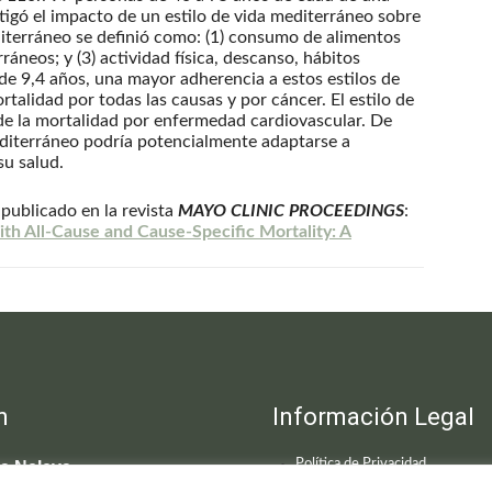
tigó el impacto de un estilo de vida mediterráneo sobre
editerráneo se definió como: (1) consumo de alimentos
ráneos; y (3) actividad física, descanso, hábitos
de 9,4 años, una mayor adherencia a estos estilos de
talidad por todas las causas y por cáncer. El estilo de
de la mortalidad por enfermedad cardiovascular. De
mediterráneo podría potencialmente adaptarse a
su salud.
 publicado en la revista
MAYO CLINIC PROCEEDINGS
:
ith All-Cause and Cause-Specific Mortality: A
n
Información Legal
Política de Privacidad
ca Neleva
udio Coello, 19 - 1º
Política de Cookies