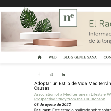
WEB
BLOG GENTE SANA
CON
Adoptar un Estilo de Vida Mediterrá
Causas.
Association of a Mediterranean Lifestyle W
Prospective Study from the UK Biobank
08 de agosto de 2023
Resumen:
Este estudio realizado sobre sobr