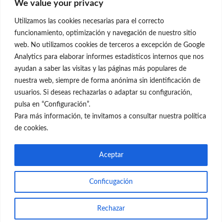
We value your privacy
C/Claudio Coello, 19 - 1º
28001 Madrid
Utilizamos las cookies necesarias para el correcto
699 595 619
funcionamiento, optimización y navegación de nuestro sitio
web. No utilizamos cookies de terceros a excepción de Google
rejuvenecimiento@clinicaneleva.com
Analytics para elaborar informes estadísticos internos que nos
ayudan a saber las visitas y las páginas más populares de
Información Legal
nuestra web, siempre de forma anónima sin identificación de
usuarios. Si deseas rechazarlas o adaptar su configuración,
Política de Privacidad
pulsa en “Configuración”.
Política de Cookies
Para más información, te invitamos a consultar nuestra política
de cookies.
Redes Sociales
Aceptar
Conficugación
© el Radar del Rejuvenecimiento
Rechazar
Web
Blog Gente Sana
Contacto