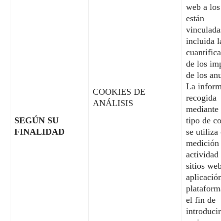
web a los
están
vinculada
incluida l
cuantific
de los im
de los an
La infor
COOKIES DE
recogida
ANÁLISIS
mediante 
SEGÚN SU
tipo de c
FINALIDAD
se utiliza
medición 
actividad
sitios web
aplicació
plataform
el fin de
introducir