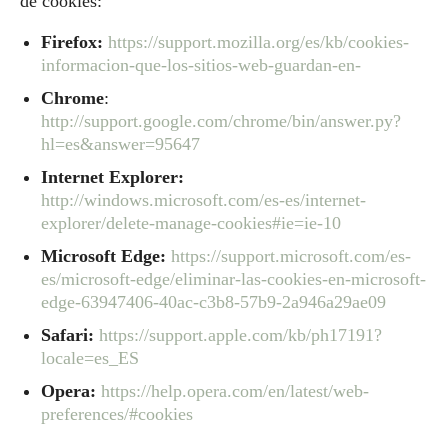
de cookies:
Firefox:
https://support.mozilla.org/es/kb/cookies-
informacion-que-los-sitios-web-guardan-en-
Chrome
:
http://support.google.com/chrome/bin/answer.py?
hl=es&answer=95647
Internet Explorer:
http://windows.microsoft.com/es-es/internet-
explorer/delete-manage-cookies#ie=ie-10
Microsoft Edge:
https://support.microsoft.com/es-
es/microsoft-edge/eliminar-las-cookies-en-microsoft-
edge-63947406-40ac-c3b8-57b9-2a946a29ae09
Safari:
https://support.apple.com/kb/ph17191?
locale=es_ES
Opera:
https://help.opera.com/en/latest/web-
preferences/#cookies