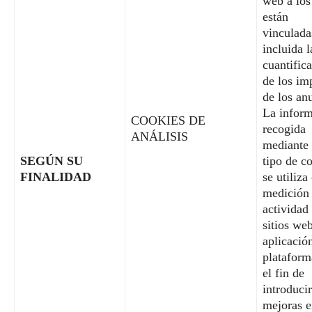
web a los
están
vinculada
incluida l
cuantific
de los im
de los an
La infor
COOKIES DE
recogida
ANÁLISIS
mediante 
SEGÚN SU
tipo de c
FINALIDAD
se utiliza
medición 
actividad
sitios web
aplicació
plataform
el fin de
introducir
mejoras 