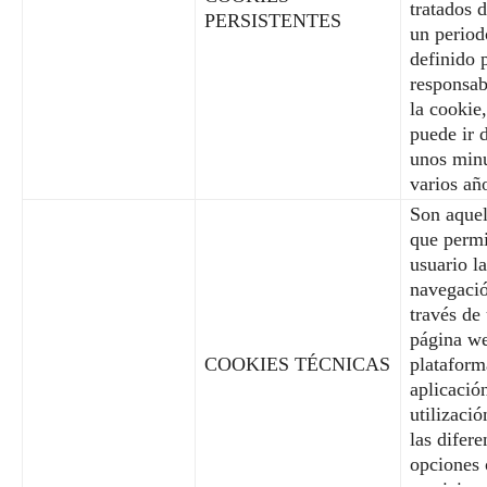
tratados 
PERSISTENTES
un period
definido 
responsab
la cookie
puede ir 
unos minu
varios añ
Son aquel
que permi
usuario la
navegaci
través de
página w
COOKIES TÉCNICAS
plataform
aplicación
utilizació
las difere
opciones 