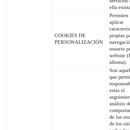
servicios
ella exist
Permiten
aplicar
caracterís
COOKIES DE
propias p
PERSONALIZACIÓN
navegació
usuario p
website (
idioma).
Son aquel
que permi
responsab
estas el
seguimien
análisis d
comporta
de los us
de los sit