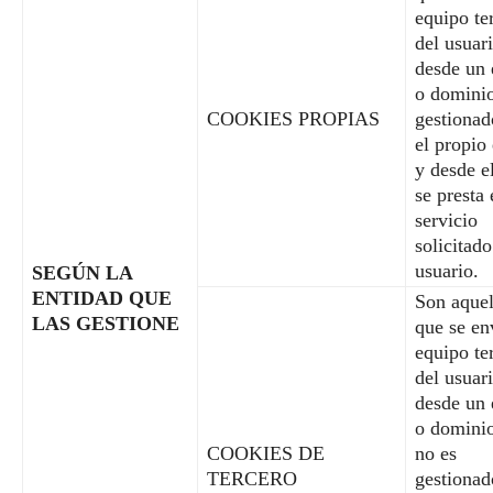
equipo te
del usuar
desde un 
o domini
COOKIES PROPIAS
gestionad
el propio 
y desde e
se presta 
servicio
solicitado
usuario.
SEGÚN LA
ENTIDAD QUE
Son aquel
LAS GESTIONE
que se en
equipo te
del usuar
desde un 
o domini
COOKIES DE
no es
TERCERO
gestionad