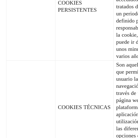
COOKIES
tratados 
PERSISTENTES
un period
definido 
responsab
la cookie
puede ir 
unos minu
varios añ
Son aquel
que permi
usuario la
navegaci
través de
página w
COOKIES TÉCNICAS
plataform
aplicación
utilizació
las difere
opciones 