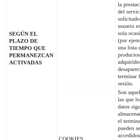
la prestac
del servic
solicitado
usuario e
sola ocas
SEGÚN EL
(por ejem
PLAZO DE
una lista 
TIEMPO QUE
productos
PERMANEZCAN
adquirido
ACTIVADAS
desaparec
terminar 
sesión.
Son aquel
las que lo
datos sig
almacena
el termina
pueden se
accedidos
COOKIES