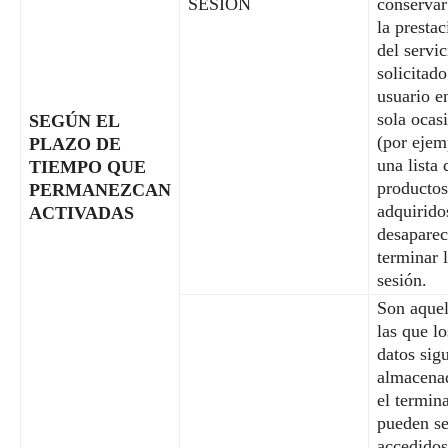
SESIÓN
conservar
la prestac
del servic
solicitado
usuario e
sola ocas
SEGÚN EL
(por ejem
PLAZO DE
una lista 
TIEMPO QUE
productos
PERMANEZCAN
adquirido
ACTIVADAS
desaparec
terminar 
sesión.
Son aquel
las que lo
datos sig
almacena
el termina
pueden se
accedidos