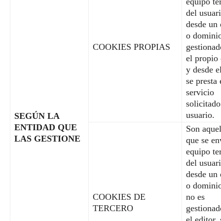
equipo te
del usuar
desde un 
o domini
COOKIES PROPIAS
gestionad
el propio 
y desde e
se presta 
servicio
solicitado
usuario.
SEGÚN LA
ENTIDAD QUE
Son aquel
LAS GESTIONE
que se en
equipo te
del usuar
desde un 
o domini
COOKIES DE
no es
TERCERO
gestionad
el editor,