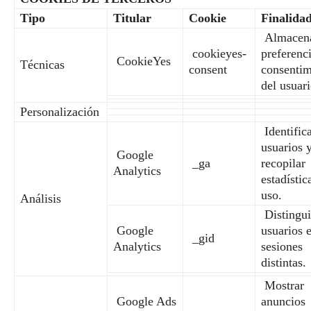
Tipo
Titular
Cookie
Finalida
Almacena
cookieyes-
preferenc
CookieYes
Técnicas
consent
consentim
del usuari
Personalización
Identific
usuarios 
Google
_ga
recopilar
Analytics
estadístic
uso.
Análisis
Distingui
Google
usuarios 
_gid
Analytics
sesiones
distintas.
Mostrar
Google Ads
anuncios