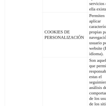
servicios
ella exist
Permiten
aplicar
caracterís
COOKIES DE
propias p
PERSONALIZACIÓN
navegació
usuario p
website (
idioma).
Son aquel
que permi
responsab
estas el
seguimien
análisis d
comporta
de los us
de los sit