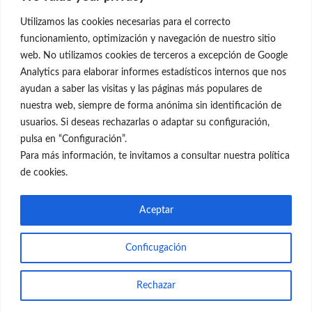
28001 Madrid
Utilizamos las cookies necesarias para el correcto
699 595 619
funcionamiento, optimización y navegación de nuestro sitio
web. No utilizamos cookies de terceros a excepción de Google
rejuvenecimiento@clinicaneleva.com
Analytics para elaborar informes estadísticos internos que nos
ayudan a saber las visitas y las páginas más populares de
Información Legal
nuestra web, siempre de forma anónima sin identificación de
usuarios. Si deseas rechazarlas o adaptar su configuración,
Política de Privacidad
pulsa en “Configuración”.
Política de Cookies
Para más información, te invitamos a consultar nuestra política
de cookies.
Redes Sociales
Aceptar
Conficugación
© el Radar del Rejuvenecimiento
Rechazar
Web
Blog Gente Sana
Contacto