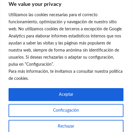
We value your privacy
C/Claudio Coello, 19 - 1º
28001 Madrid
Utilizamos las cookies necesarias para el correcto
699 595 619
funcionamiento, optimización y navegación de nuestro sitio
web. No utilizamos cookies de terceros a excepción de Google
rejuvenecimiento@clinicaneleva.com
Analytics para elaborar informes estadísticos internos que nos
ayudan a saber las visitas y las páginas más populares de
Información Legal
nuestra web, siempre de forma anónima sin identificación de
usuarios. Si deseas rechazarlas o adaptar su configuración,
Política de Privacidad
pulsa en “Configuración”.
Política de Cookies
Para más información, te invitamos a consultar nuestra política
de cookies.
Redes Sociales
Aceptar
Conficugación
© el Radar del Rejuvenecimiento
Rechazar
Web
Blog Gente Sana
Contacto