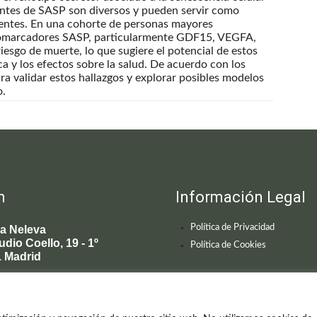
entes de SASP son diversos y pueden servir como
centes. En una cohorte de personas mayores
 biomarcadores SASP, particularmente GDF15, VEGFA,
sgo de muerte, lo que sugiere el potencial de estos
a y los efectos sobre la salud. De acuerdo con los
ra validar estos hallazgos y explorar posibles modelos
o.
n
Información Legal
Política de Privacidad
ca Neleva
udio Coello, 19 - 1º
Política de Cookies
 Madrid
595 619
enecimiento@clinicaneleva.com