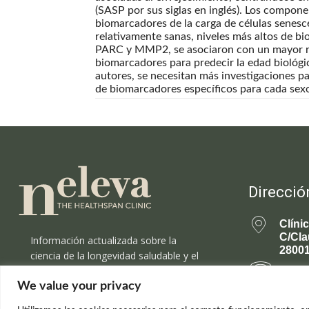
(SASP por sus siglas en inglés). Los compon
biomarcadores de la carga de células senes
relativamente sanas, niveles más altos de
PARC y MMP2, se asociaron con un mayor rie
biomarcadores para predecir la edad biológic
autores, se necesitan más investigaciones pa
de biomarcadores específicos para cada sex
Direcció
Clíni
C/Cla
Información actualizada sobre la
28001
ciencia de la longevidad saludable y el
rejuvenecimiento.
699 
We value your privacy
rejuv