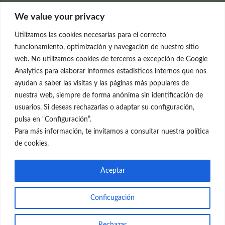
Clínica Neleva
We value your privacy
C/Claudio Coello, 19 - 1º
28001 Madrid
Utilizamos las cookies necesarias para el correcto
699 595 619
funcionamiento, optimización y navegación de nuestro sitio
web. No utilizamos cookies de terceros a excepción de Google
rejuvenecimiento@clinicaneleva.com
Analytics para elaborar informes estadísticos internos que nos
ayudan a saber las visitas y las páginas más populares de
Información Legal
nuestra web, siempre de forma anónima sin identificación de
usuarios. Si deseas rechazarlas o adaptar su configuración,
Política de Privacidad
pulsa en “Configuración”.
Política de Cookies
Para más información, te invitamos a consultar nuestra política
de cookies.
Redes Sociales
Aceptar
Conficugación
© el Radar del Rejuvenecimiento
Rechazar