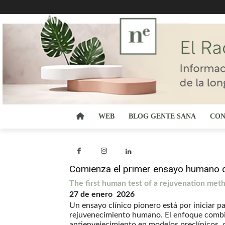
WEB
BLOG GENTE SANA
CON
Comienza el primer ensayo humano de
The first human test of a rejuvenation meth
27 de enero 2026
Un ensayo clínico pionero está por iniciar p
rejuvenecimiento humano. El enfoque combi
antienvejecimiento en modelos preclínicos, 