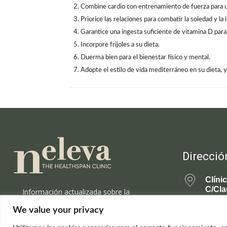
Combine cardio con entrenamiento de fuerza para un
Priorice las relaciones para combatir la soledad y la 
Garantice una ingesta suficiente de vitamina D para 
Incorpore frijoles a su dieta.
Duerma bien para el bienestar físico y mental.
Adopte el estilo de vida mediterráneo en su dieta, y
Direcció
Clíni
C/Cla
Información actualizada sobre la
28001
ciencia de la longevidad saludable y el
We value your privacy
rejuvenecimiento.
699 