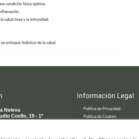
a condición física óptima.
inflamación.
la salud ósea y la inmunidad.
 un enfoque holístico de la salud.
n
Información Legal
Política de Privacidad
ca Neleva
udio Coello, 19 - 1º
Política de Cookies
 Madrid
595 619