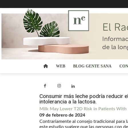
WEB
BLOG GENTE SANA
CON
Consumir más leche podría reducir el
intolerancia a la lactosa.
Milk May Lower T2D Risk in Patients With 
09 de febrero de 2024
Contrariamente al consejo tradicional para la
este estudio sugiere que las personas con def