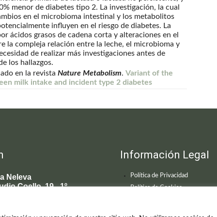
% menor de diabetes tipo 2. La investigación, la cual
mbios en el microbioma intestinal y los metabolitos
otencialmente influyen en el riesgo de diabetes. La
r ácidos grasos de cadena corta y alteraciones en el
 la compleja relación entre la leche, el microbioma y
 necesidad de realizar más investigaciones antes de
e los hallazgos.
cado en la revista
Nature Metabolism
.
Variant of the
een milk intake and incident type 2 diabetes
n
Información Legal
Política de Privacidad
ca Neleva
udio Coello, 19 - 1º
Política de Cookies
 Madrid
595 619