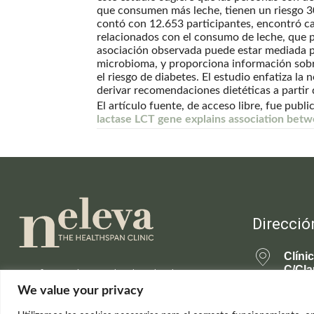
que consumen más leche, tienen un riesgo 30
contó con 12.653 participantes, encontró ca
relacionados con el consumo de leche, que p
asociación observada puede estar mediada po
microbioma, y proporciona información sobre
el riesgo de diabetes. El estudio enfatiza la
derivar recomendaciones dietéticas a partir d
El artículo fuente, de acceso libre, fue publi
lactase LCT gene explains association betw
Direcció
Clíni
C/Cla
Información actualizada sobre la
28001
ciencia de la longevidad saludable y el
We value your privacy
rejuvenecimiento.
699 