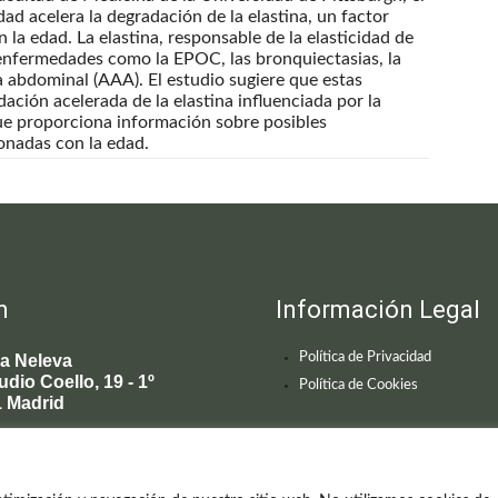
ad acelera la degradación de la elastina, un factor
a edad. La elastina, responsable de la elasticidad de
 enfermedades como la EPOC, las bronquiectasias, la
ta abdominal (AAA). El estudio sugiere que estas
ación acelerada de la elastina influenciada por la
que proporciona información sobre posibles
onadas con la edad.
n
Información Legal
Política de Privacidad
ca Neleva
udio Coello, 19 - 1º
Política de Cookies
 Madrid
595 619
enecimiento@clinicaneleva.com