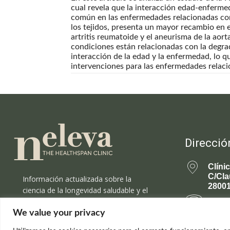
cual revela que la interacción edad-enfermed
común en las enfermedades relacionadas con l
los tejidos, presenta un mayor recambio en
artritis reumatoide y el aneurisma de la aor
condiciones están relacionadas con la degrad
interacción de la edad y la enfermedad, lo 
intervenciones para las enfermedades relaci
Direcció
Clíni
C/Cla
Información actualizada sobre la
28001
ciencia de la longevidad saludable y el
rejuvenecimiento.
699 
We value your privacy
rejuv