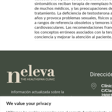
sintomáticos reciban terapia de reemplazo h
de muchos médicos, y las preocupaciones de 
tratamiento. La deficiencia de testosteron
años y provoca problemas sexuales, físicos y
a rangos de referencia obsoletos y temores 
cardiovasculares. Las recomendaciones fran
los conceptos erróneos asociados con la ter
conciencia y mejorar la atención al paciente.
Direcció
Clíni
C/Cla
Información actualizada sobre la
28001
ciencia de la longevidad saludable y el
rejuvenecimiento.
699 
We value your privacy