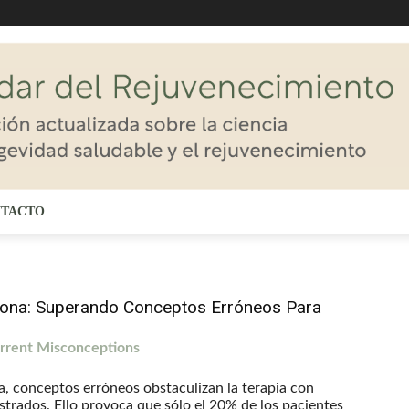
TACTO
erona: Superando Conceptos Erróneos Para
rrent Misconceptions
ia, conceptos erróneos obstaculizan la terapia con
strados. Ello provoca que sólo el 20% de los pacientes