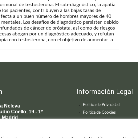
ormonal de testosterona. El sub-diagnóstico, la apatía
los pacientes, contribuyen a las bajas tasas de
a afecta a un buen número de hombres mayores de 40
 mentales. Los desafíos de diagnóstico persisten debido
infundados de cáncer de próstata, así como de riesgos
cesas abogan por un diagnóstico adecuado, y refutan
apia con testosterona, con el objetivo de aumentar la
n
Información Legal
Política de Privacidad
ca Neleva
udio Coello, 19 - 1º
Política de Cookies
 Madrid
595 619