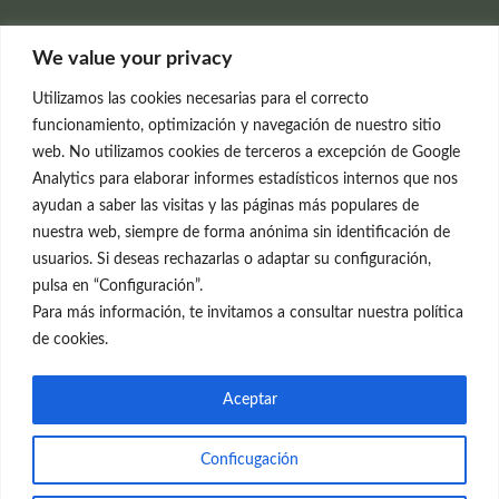
Clínica Neleva
We value your privacy
C/Claudio Coello, 19 - 1º
28001 Madrid
Utilizamos las cookies necesarias para el correcto
699 595 619
funcionamiento, optimización y navegación de nuestro sitio
web. No utilizamos cookies de terceros a excepción de Google
rejuvenecimiento@clinicaneleva.com
Analytics para elaborar informes estadísticos internos que nos
ayudan a saber las visitas y las páginas más populares de
Información Legal
nuestra web, siempre de forma anónima sin identificación de
usuarios. Si deseas rechazarlas o adaptar su configuración,
Política de Privacidad
pulsa en “Configuración”.
Política de Cookies
Para más información, te invitamos a consultar nuestra política
de cookies.
Redes Sociales
Aceptar
Conficugación
© el Radar del Rejuvenecimiento