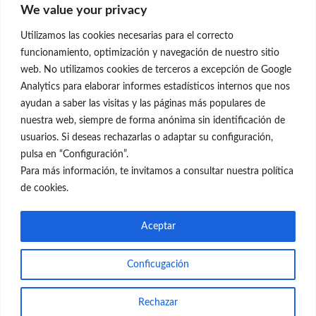
We value your privacy
C/Claudio Coello, 19 - 1º
28001 Madrid
Utilizamos las cookies necesarias para el correcto
699 595 619
funcionamiento, optimización y navegación de nuestro sitio
web. No utilizamos cookies de terceros a excepción de Google
rejuvenecimiento@clinicaneleva.com
Analytics para elaborar informes estadísticos internos que nos
ayudan a saber las visitas y las páginas más populares de
Información Legal
nuestra web, siempre de forma anónima sin identificación de
usuarios. Si deseas rechazarlas o adaptar su configuración,
Política de Privacidad
pulsa en “Configuración”.
Política de Cookies
Para más información, te invitamos a consultar nuestra política
de cookies.
Redes Sociales
Aceptar
Conficugación
© el Radar del Rejuvenecimiento
Rechazar
Web
Blog Gente Sana
Contacto