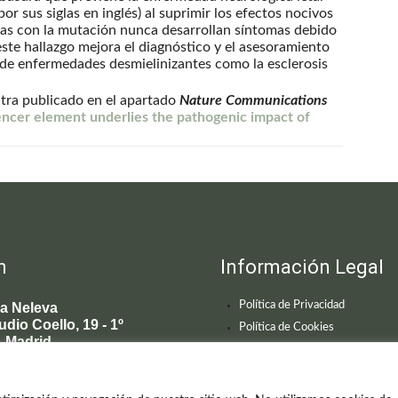
r sus siglas en inglés) al suprimir los efectos nocivos
nas con la mutación nunca desarrollan síntomas debido
este hallazgo mejora el diagnóstico y el asesoramiento
s de enfermedades desmielinizantes como la esclerosis
entra publicado en el apartado
Nature Communications
encer element underlies the pathogenic impact of
n
Información Legal
Política de Privacidad
ca Neleva
udio Coello, 19 - 1º
Política de Cookies
 Madrid
595 619