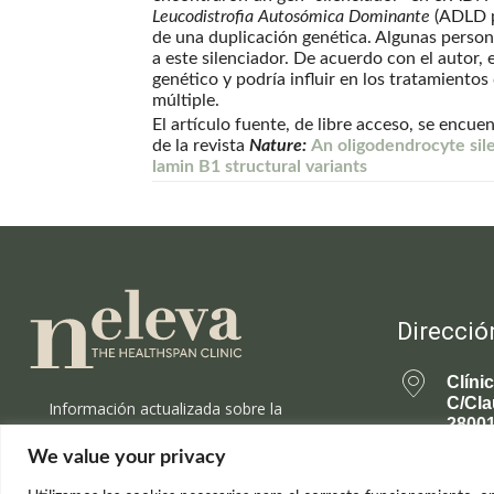
Leucodistrofia Autosómica Dominante
(ADLD po
de una duplicación genética. Algunas perso
a este silenciador. De acuerdo con el autor, 
genético y podría influir en los tratamiento
múltiple.
El artículo fuente, de libre acceso, se encu
de la revista
Nature:
An oligodendrocyte sil
lamin B1 structural variants
Direcció
Clíni
C/Cla
Información actualizada sobre la
28001
ciencia de la longevidad saludable y el
rejuvenecimiento.
We value your privacy
699 