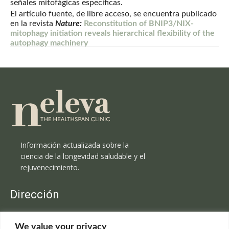
señales mitofágicas específicas.
El artículo fuente, de libre acceso, se encuentra publicado
en la revista
Nature:
Reconstitution of BNIP3/NIX-
mitophagy initiation reveals hierarchical flexibility of the
autophagy machinery
Información actualizada sobre la
ciencia de la longevidad saludable y el
rejuvenecimiento.
Dirección
Clínica Neleva
We value your privacy
C/Claudio Coello, 19 - 1º