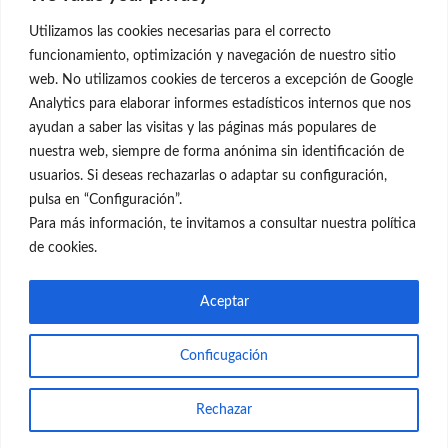
28001 Madrid
Utilizamos las cookies necesarias para el correcto
699 595 619
funcionamiento, optimización y navegación de nuestro sitio
web. No utilizamos cookies de terceros a excepción de Google
rejuvenecimiento@clinicaneleva.com
Analytics para elaborar informes estadísticos internos que nos
ayudan a saber las visitas y las páginas más populares de
Información Legal
nuestra web, siempre de forma anónima sin identificación de
usuarios. Si deseas rechazarlas o adaptar su configuración,
Política de Privacidad
pulsa en “Configuración”.
Política de Cookies
Para más información, te invitamos a consultar nuestra política
de cookies.
Redes Sociales
Aceptar
Conficugación
© el Radar del Rejuvenecimiento
Rechazar
Web
Blog Gente Sana
Contacto