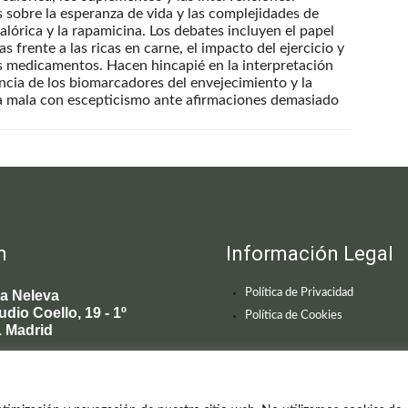
 sobre la esperanza de vida y las complejidades de
lórica y la rapamicina. Los debates incluyen el papel
s frente a las ricas en carne, el impacto del ejercicio y
os medicamentos. Hacen hincapié en la interpretación
encia de los biomarcadores del envejecimiento y la
la mala con escepticismo ante afirmaciones demasiado
n
Información Legal
Política de Privacidad
ca Neleva
udio Coello, 19 - 1º
Política de Cookies
 Madrid
595 619
enecimiento@clinicaneleva.com