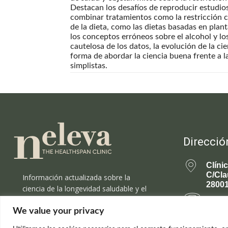
Destacan los desafíos de reproducir estudios
combinar tratamientos como la restricción ca
de la dieta, como las dietas basadas en planta
los conceptos erróneos sobre el alcohol y l
cautelosa de los datos, la evolución de la ci
forma de abordar la ciencia buena frente a 
simplistas.
Direcció
Clíni
C/Cla
Información actualizada sobre la
28001
ciencia de la longevidad saludable y el
rejuvenecimiento.
699 
We value your privacy
rejuv