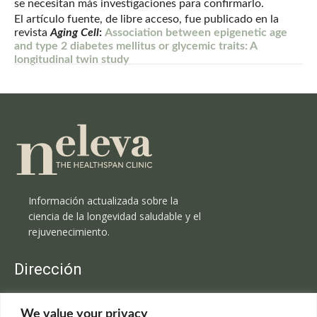
se necesitan más investigaciones para confirmarlo.
El artículo fuente, de libre acceso, fue publicado en la
revista
Aging Cell
:
Association between epigenetic age
and type 2 diabetes mellitus or glycemic traits: A
longitudinal twin study
Información actualizada sobre la
ciencia de la longevidad saludable y el
rejuvenecimiento.
Dirección
Clínica Neleva
We value your privacy
C/Claudio Coello, 19 - 1º