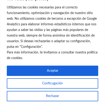
28001 Madrid
Utilizamos las cookies necesarias para el correcto
699 595 619
funcionamiento, optimización y navegación de nuestro sitio
web. No utilizamos cookies de terceros a excepción de Google
rejuvenecimiento@clinicaneleva.com
Analytics para elaborar informes estadísticos internos que nos
ayudan a saber las visitas y las páginas más populares de
Información Legal
nuestra web, siempre de forma anónima sin identificación de
usuarios. Si deseas rechazarlas o adaptar su configuración,
Política de Privacidad
pulsa en “Configuración”.
Política de Cookies
Para más información, te invitamos a consultar nuestra política
de cookies.
Redes Sociales
Aceptar
Conficugación
© el Radar del Rejuvenecimiento
Rechazar
Web
Blog Gente Sana
Contacto