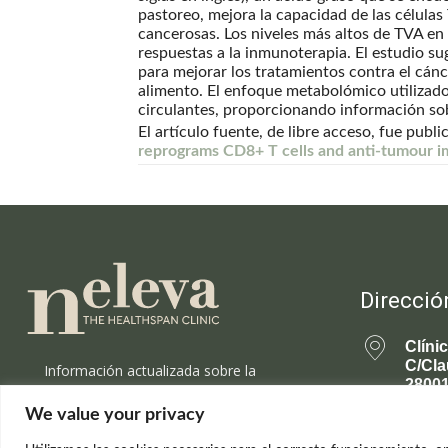
pastoreo, mejora la capacidad de las células
cancerosas. Los niveles más altos de TVA en
respuestas a la inmunoterapia. El estudio s
para mejorar los tratamientos contra el cánc
alimento. El enfoque metabolómico utilizado
circulantes, proporcionando información sobr
El artículo fuente, de libre acceso, fue publi
reprograms CD8+ T cells and anti-tumour 
Direcció
Clíni
C/Cla
Información actualizada sobre la
28001
ciencia de la longevidad saludable y el
rejuvenecimiento.
We value your privacy
699 