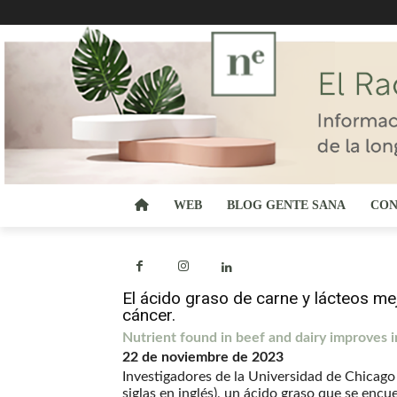
WEB
BLOG GENTE SANA
CON
El ácido graso de carne y lácteos mej
cáncer.
Nutrient found in beef and dairy improves
22 de noviembre de 2023
Investigadores de la Universidad de Chicago
siglas en inglés), un ácido graso que se encu