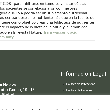
 T CD8+ para infiltrarse en tumores y matar células
 los pacientes se correlacionaron con mejores
ugiere que TVA podría ser un suplemento nutricional
er, centrándose en el nutriente más que en la fuente de
 tiene como objetivo crear una biblioteca de nutrientes
e el impacto de la dieta en la salud y la inmunidad.
cado en la revista Nature:
Trans-vaccenic acid
immunity
n
Información Legal
Política de Privacidad
ca Neleva
udio Coello, 19 - 1º
Política de Cookies
 Madrid
595 619