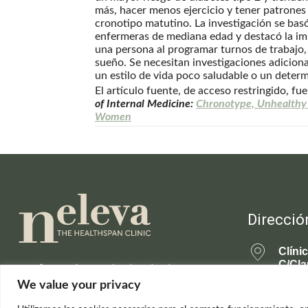
más, hacer menos ejercicio y tener patrones
cronotipo matutino. La investigación se bas
enfermeras de mediana edad y destacó la imp
una persona al programar turnos de trabajo,
sueño. Se necesitan investigaciones adicion
un estilo de vida poco saludable o un determ
El artículo fuente, de acceso restringido, fu
of Internal Medicine:
Chronotype, Unhealthy L
Women
Direcció
Clíni
C/Cla
Información actualizada sobre la
28001
ciencia de la longevidad saludable y el
We value your privacy
rejuvenecimiento.
699 