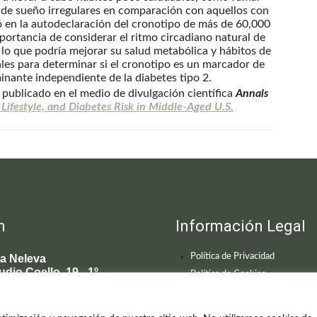
 de sueño irregulares en comparación con aquellos con
ó en la autodeclaración del cronotipo de más de 60,000
ortancia de considerar el ritmo circadiano natural de
 lo que podría mejorar su salud metabólica y hábitos de
ales para determinar si el cronotipo es un marcador de
inante independiente de la diabetes tipo 2.
e publicado en el medio de divulgación científica
Annals
ifestyle, and Diabetes Risk in Middle-Aged U.S.
n
Información Legal
Política de Privacidad
ca Neleva
udio Coello, 19 - 1º
Política de Cookies
 Madrid
595 619