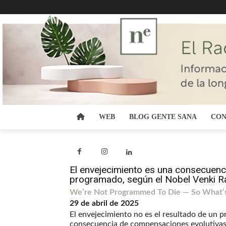
WEB
BLOG GENTE SANA
CON
El envejecimiento es una consecuenci
programado, según el Nobel Venki R
We’re Not Programmed To Die — So What’s 
29 de abril de 2025
El envejecimiento no es el resultado de un 
consecuencia de compensaciones evolutivas.