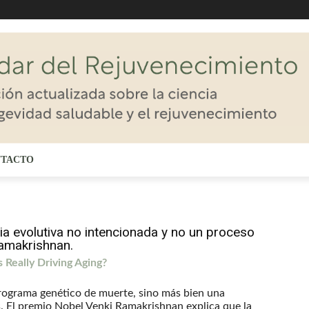
TACTO
a evolutiva no intencionada y no un proceso
amakrishnan.
Really Driving Aging?
programa genético de muerte, sino más bien una
 El premio Nobel Venki Ramakrishnan explica que la