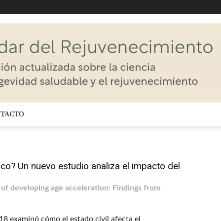
TACTO
gico? Un nuevo estudio analiza el impacto del
k of developing age acceleration: Findings from
 examinó cómo el estado civil afecta el