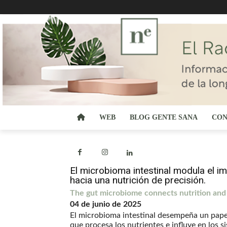
WEB
BLOG GENTE SANA
CON
El microbioma intestinal modula el im
hacia una nutrición de precisión.
The gut microbiome connects nutrition an
04 de junio de 2025
El microbioma intestinal desempeña un papel
que procesa los nutrientes e influye en los 