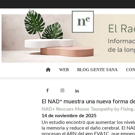
WEB
BLOG GENTE SANA
CON
El NAD⁺ muestra una nueva forma de 
NAD+ Rescues Mouse Tauopathy by Fixing Al
14 de noviembre de 2025
Un estudio encontró que aumentar los nive
la memoria y reduce el daño cerebral. El NAD
procesan el ARN del gen EVA1C, que empeor