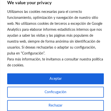
We value your privacy
C/Claudio Coello, 19 - 1º
28001 Madrid
Utilizamos las cookies necesarias para el correcto
699 595 619
funcionamiento, optimización y navegación de nuestro sitio
web. No utilizamos cookies de terceros a excepción de Google
rejuvenecimiento@clinicaneleva.com
Analytics para elaborar informes estadísticos internos que nos
ayudan a saber las visitas y las páginas más populares de
Información Legal
nuestra web, siempre de forma anónima sin identificación de
usuarios. Si deseas rechazarlas o adaptar su configuración,
Política de Privacidad
pulsa en “Configuración”.
Política de Cookies
Para más información, te invitamos a consultar nuestra política
de cookies.
Redes Sociales
Aceptar
Conficugación
© el Radar del Rejuvenecimiento
Rechazar
Web
Blog Gente Sana
Contacto