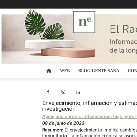
WEB
BLOG GENTE SANA
CON
Envejecimiento, inflamación y estima
investigación.
Aging and chronic inflammation: highlights 
08 de junio de 2023
Resumen:
El envejecimiento implica cambios 
inmunitario. La inflamación crónica se asoc