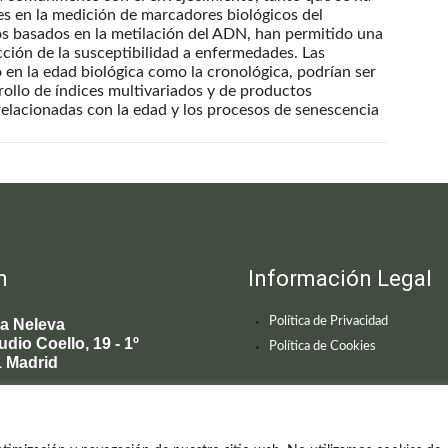
es en la medición de marcadores biológicos del
os basados en la metilación del ADN, han permitido una
cción de la susceptibilidad a enfermedades. Las
 en la edad biológica como la cronológica, podrían ser
rrollo de índices multivariados y de productos
relacionadas con la edad y los procesos de senescencia
n
Información Legal
Política de Privacidad
ca Neleva
udio Coello, 19 - 1º
Política de Cookies
 Madrid
595 619
enecimiento@clinicaneleva.com