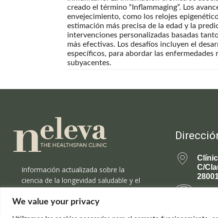
creado el término “Inflammaging”. Los avanc
envejecimiento, como los relojes epigenétic
estimación más precisa de la edad y la predi
intervenciones personalizadas basadas tanto
más efectivas. Los desafíos incluyen el desa
específicos, para abordar las enfermedades 
subyacentes.
Direcció
Clíni
C/Cla
Información actualizada sobre la
28001
ciencia de la longevidad saludable y el
rejuvenecimiento.
699 
We value your privacy
rejuv