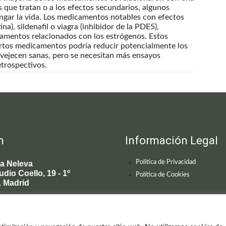
que tratan o a los efectos secundarios, algunos
ngar la vida. Los medicamentos notables con efectos
na), sildenafil o viagra (inhibidor de la PDE5),
camentos relacionados con los estrógenos. Estos
iertos medicamentos podría reducir potencialmente los
nvejecen sanas, pero se necesitan más ensayos
etrospectivos.
n
Información Legal
Política de Privacidad
ca Neleva
udio Coello, 19 - 1º
Política de Cookies
 Madrid
595 619
enecimiento@clinicaneleva.com