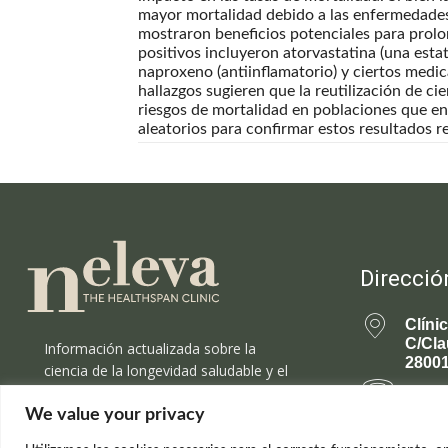
mayor mortalidad debido a las enfermedades 
mostraron beneficios potenciales para prolo
positivos incluyeron atorvastatina (una estati
naproxeno (antiinflamatorio) y ciertos medi
hallazgos sugieren que la reutilización de c
riesgos de mortalidad en poblaciones que e
aleatorios para confirmar estos resultados r
Direcció
Clíni
C/Cla
Información actualizada sobre la
28001
ciencia de la longevidad saludable y el
rejuvenecimiento.
699 
We value your privacy
rejuv