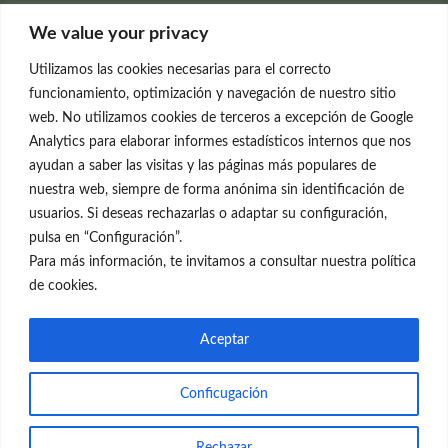
Clínica Neleva
We value your privacy
C/Claudio Coello, 19 - 1º
28001 Madrid
Utilizamos las cookies necesarias para el correcto
699 595 619
funcionamiento, optimización y navegación de nuestro sitio
web. No utilizamos cookies de terceros a excepción de Google
rejuvenecimiento@clinicaneleva.com
Analytics para elaborar informes estadísticos internos que nos
ayudan a saber las visitas y las páginas más populares de
Información Legal
nuestra web, siempre de forma anónima sin identificación de
usuarios. Si deseas rechazarlas o adaptar su configuración,
Política de Privacidad
pulsa en “Configuración”.
Política de Cookies
Para más información, te invitamos a consultar nuestra política
de cookies.
Redes Sociales
Aceptar
Conficugación
© el Radar del Rejuvenecimiento
Rechazar