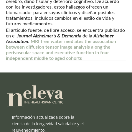
cerebro, daño tisular y deterioro cognitivo. De acuerdo
con los investigadores, estos hallazgos ofrecen un
biomarcador para ensayos clínicos y diseñar posibles
tratamientos, incluidos cambios en el estilo de vida y
futuros medicamentos.
El artículo fuente, de libre acceso, se encuentra publicado
en el
Journal
Alzheimer’s & Dementia
de la
Alzheimer
Association:
MRI free water mediates the association
between diffusion tensor image analysis along the
perivascular space and executive function in four
independent middle to aged cohorts
Información actualizada sobre la
ciencia de la longevidad saludable y el
rejuvenecimiento.