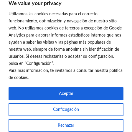
We value your privacy
C/Claudio Coello, 19 - 1º
28001 Madrid
Utilizamos las cookies necesarias para el correcto
699 595 619
funcionamiento, optimización y navegación de nuestro sitio
web. No utilizamos cookies de terceros a excepción de Google
rejuvenecimiento@clinicaneleva.com
Analytics para elaborar informes estadísticos internos que nos
ayudan a saber las visitas y las páginas más populares de
Información Legal
nuestra web, siempre de forma anónima sin identificación de
usuarios. Si deseas rechazarlas o adaptar su configuración,
Política de Privacidad
pulsa en “Configuración”.
Política de Cookies
Para más información, te invitamos a consultar nuestra política
de cookies.
Redes Sociales
Aceptar
Conficugación
© el Radar del Rejuvenecimiento
Rechazar
Web
Blog Gente Sana
Contacto