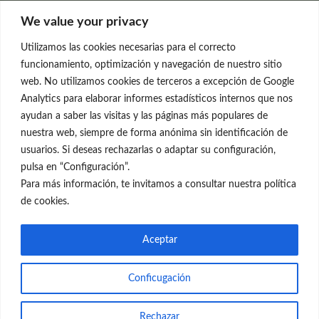
Clínica Neleva
We value your privacy
C/Claudio Coello, 19 - 1º
28001 Madrid
Utilizamos las cookies necesarias para el correcto
699 595 619
funcionamiento, optimización y navegación de nuestro sitio
web. No utilizamos cookies de terceros a excepción de Google
rejuvenecimiento@clinicaneleva.com
Analytics para elaborar informes estadísticos internos que nos
ayudan a saber las visitas y las páginas más populares de
Información Legal
nuestra web, siempre de forma anónima sin identificación de
usuarios. Si deseas rechazarlas o adaptar su configuración,
Política de Privacidad
pulsa en “Configuración”.
Política de Cookies
Para más información, te invitamos a consultar nuestra política
de cookies.
Redes Sociales
Aceptar
Conficugación
© el Radar del Rejuvenecimiento
Rechazar