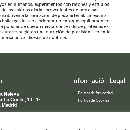
sayos en humanos, experimentos con ratones y estudios
de las calorías diarias provenientes de proteínas,
ntribuyen a la formación de placa arterial. La leucina
 hallazgos instan a adoptar un enfoque equilibrado en
ncia popular de que un mayor contenido de proteínas es
s autores sugieren una nutrición de precisión, teniendo
 una salud cardiovascular óptima.
n
Información Legal
Política de Privacidad
ca Neleva
udio Coello, 19 - 1º
Política de Cookies
 Madrid
595 619
enecimiento@clinicaneleva.com