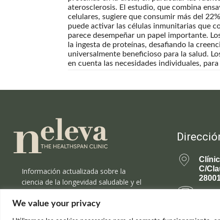
aterosclerosis. El estudio, que combina en
celulares, sugiere que consumir más del 22% 
puede activar las células inmunitarias que co
parece desempeñar un papel importante. Los
la ingesta de proteínas, desafiando la cree
universalmente beneficioso para la salud. Lo
en cuenta las necesidades individuales, para
Direcció
Clíni
C/Cla
Información actualizada sobre la
28001
ciencia de la longevidad saludable y el
rejuvenecimiento.
699 
We value your privacy
rejuv