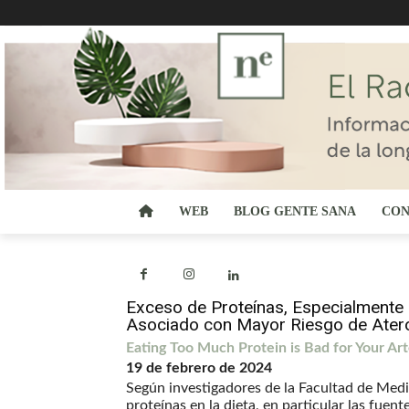
WEB
BLOG GENTE SANA
CON
Exceso de Proteínas, Especialmente 
Asociado con Mayor Riesgo de Atero
Eating Too Much Protein is Bad for Your Art
19 de febrero de 2024
Según investigadores de la Facultad de Medic
proteínas en la dieta, en particular las fuent