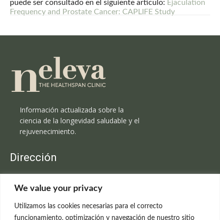
puede ser consultado en el siguiente artículo:
Ejaculation
Frequency and Prostate Cancer: CAPLIFE Study
Información actualizada sobre la
ciencia de la longevidad saludable y el
rejuvenecimiento.
Dirección
Clínica Neleva
We value your privacy
C/Claudio Coello, 19 - 1º
28001 Madrid
Utilizamos las cookies necesarias para el correcto
699 595 619
funcionamiento, optimización y navegación de nuestro sitio