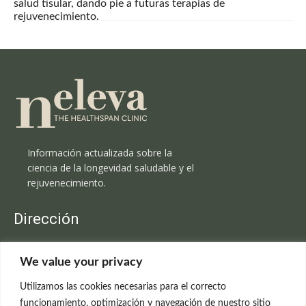
salud tisular, dando pie a futuras terapias de
rejuvenecimiento.
Información actualizada sobre la
ciencia de la longevidad saludable y el
rejuvenecimiento.
Dirección
Clínica Neleva
We value your privacy
C/Claudio Coello, 19 - 1º
28001 Madrid
Utilizamos las cookies necesarias para el correcto
699 595 619
funcionamiento, optimización y navegación de nuestro sitio