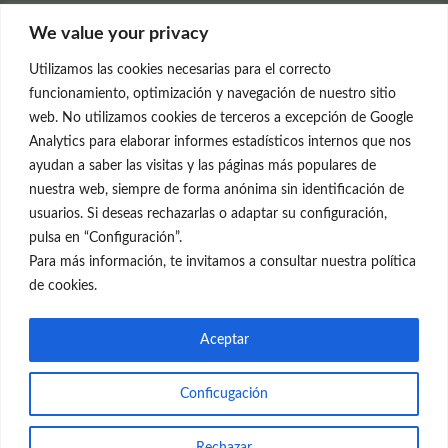
Clínica Neleva
We value your privacy
C/Claudio Coello, 19 - 1º
28001 Madrid
Utilizamos las cookies necesarias para el correcto
699 595 619
funcionamiento, optimización y navegación de nuestro sitio
web. No utilizamos cookies de terceros a excepción de Google
rejuvenecimiento@clinicaneleva.com
Analytics para elaborar informes estadísticos internos que nos
ayudan a saber las visitas y las páginas más populares de
Información Legal
nuestra web, siempre de forma anónima sin identificación de
usuarios. Si deseas rechazarlas o adaptar su configuración,
Política de Privacidad
pulsa en “Configuración”.
Política de Cookies
Para más información, te invitamos a consultar nuestra política
de cookies.
Redes Sociales
Aceptar
Conficugación
© el Radar del Rejuvenecimiento
Rechazar