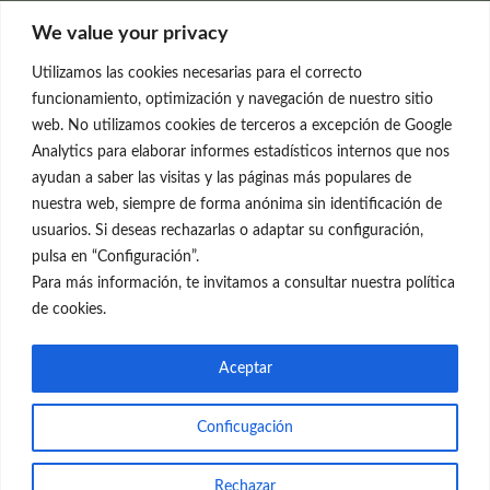
Clínica Neleva
We value your privacy
C/Claudio Coello, 19 - 1º
28001 Madrid
Utilizamos las cookies necesarias para el correcto
699 595 619
funcionamiento, optimización y navegación de nuestro sitio
web. No utilizamos cookies de terceros a excepción de Google
rejuvenecimiento@clinicaneleva.com
Analytics para elaborar informes estadísticos internos que nos
ayudan a saber las visitas y las páginas más populares de
Información Legal
nuestra web, siempre de forma anónima sin identificación de
usuarios. Si deseas rechazarlas o adaptar su configuración,
Política de Privacidad
pulsa en “Configuración”.
Política de Cookies
Para más información, te invitamos a consultar nuestra política
de cookies.
Redes Sociales
Aceptar
Conficugación
© el Radar del Rejuvenecimiento
Rechazar