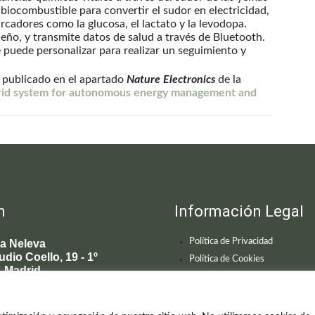
e biocombustible para convertir el sudor en electricidad,
cadores como la glucosa, el lactato y la levodopa.
eño, y transmite datos de salud a través de Bluetooth.
e puede personalizar para realizar un seguimiento y
ue publicado en el apartado
Nature Electronics
de la
grid system for autonomous energy management and
n
Información Legal
Política de Privacidad
ca Neleva
udio Coello, 19 - 1º
Política de Cookies
 Madrid
595 619