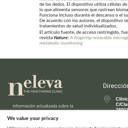
de los dedos. El dispositivo utiliza células d
lo que alimenta sensores que rastrean biomar
Funciona incluso durante el descanso o el su
De acuerdo con los autores, el dispositivo s
tratamientos de salud individualizados.
El artículo fuente, de acceso restringido, f
revista
Nature
:
A fingertip-wearable micro
metabolic monitoring
Direcció
Clíni
C/Cla
Información actualizada sobre la
28001
ciencia de la longevidad saludable y el
rejuvenecimiento.
We value your privacy
699 