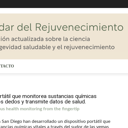
TACTO
ortátil que monitorea sustancias químicas
os dedos y transmite datos de salud.
 health monitoring from the fingertip
n San Diego han desarrollado un dispositivo portátil que
ancias químicas vitales a través del sudor de las yemas