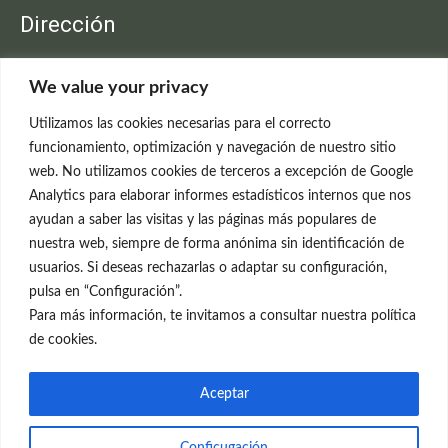
Dirección
Clínica Neleva
We value your privacy
C/Claudio Coello, 19 - 1º
28001 Madrid
Utilizamos las cookies necesarias para el correcto
699 595 619
funcionamiento, optimización y navegación de nuestro sitio
web. No utilizamos cookies de terceros a excepción de Google
rejuvenecimiento@clinicaneleva.com
Analytics para elaborar informes estadísticos internos que nos
ayudan a saber las visitas y las páginas más populares de
Información Legal
nuestra web, siempre de forma anónima sin identificación de
usuarios. Si deseas rechazarlas o adaptar su configuración,
Política de Privacidad
pulsa en “Configuración”.
Política de Cookies
Para más información, te invitamos a consultar nuestra política
de cookies.
Redes Sociales
Aceptar
Conficugación