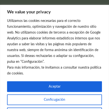
Clínica Neleva
We value your privacy
C/Claudio Coello, 19 - 1º
28001 Madrid
Utilizamos las cookies necesarias para el correcto
699 595 619
funcionamiento, optimización y navegación de nuestro sitio
web. No utilizamos cookies de terceros a excepción de Google
rejuvenecimiento@clinicaneleva.com
Analytics para elaborar informes estadísticos internos que nos
ayudan a saber las visitas y las páginas más populares de
Información Legal
nuestra web, siempre de forma anónima sin identificación de
usuarios. Si deseas rechazarlas o adaptar su configuración,
Política de Privacidad
pulsa en “Configuración”.
Política de Cookies
Para más información, te invitamos a consultar nuestra política
de cookies.
Redes Sociales
Aceptar
Conficugación
© el Radar del Rejuvenecimiento