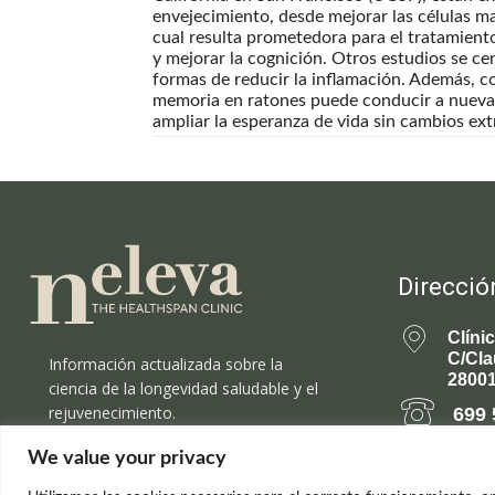
envejecimiento, desde mejorar las células m
cual resulta prometedora para el tratamient
y mejorar la cognición. Otros estudios se cen
formas de reducir la inflamación. Además, c
memoria en ratones puede conducir a nuevas
ampliar la esperanza de vida sin cambios extr
Direcció
Clíni
C/Cla
Información actualizada sobre la
28001
ciencia de la longevidad saludable y el
rejuvenecimiento.
699 
We value your privacy
rejuv