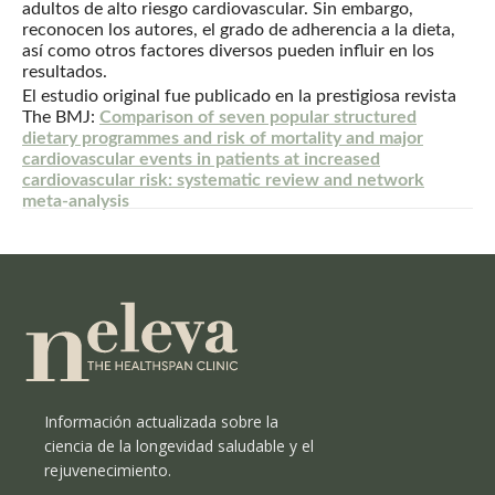
adultos de alto riesgo cardiovascular. Sin embargo,
reconocen los autores, el grado de adherencia a la dieta,
así como otros factores diversos pueden influir en los
resultados.
El estudio original fue publicado en la prestigiosa revista
The BMJ:
Comparison of seven popular structured
dietary programmes and risk of mortality and major
cardiovascular events in patients at increased
cardiovascular risk: systematic review and network
meta-analysis
Información actualizada sobre la
ciencia de la longevidad saludable y el
rejuvenecimiento.