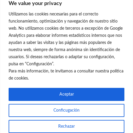
We value your privacy
C/Claudio Coello, 19 - 1º
28001 Madrid
Utilizamos las cookies necesarias para el correcto
699 595 619
funcionamiento, optimización y navegación de nuestro sitio
web. No utilizamos cookies de terceros a excepción de Google
rejuvenecimiento@clinicaneleva.com
Analytics para elaborar informes estadísticos internos que nos
ayudan a saber las visitas y las páginas más populares de
Información Legal
nuestra web, siempre de forma anónima sin identificación de
usuarios. Si deseas rechazarlas o adaptar su configuración,
Política de Privacidad
pulsa en “Configuración”.
Política de Cookies
Para más información, te invitamos a consultar nuestra política
de cookies.
Redes Sociales
Aceptar
Conficugación
© el Radar del Rejuvenecimiento
Rechazar
Web
Blog Gente Sana
Contacto