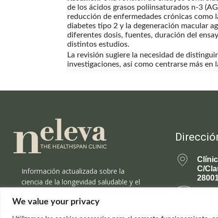
de los ácidos grasos poliinsaturados n-3 (AG
reducción de enfermedades crónicas como la
diabetes tipo 2 y la degeneración macular ag
diferentes dosis, fuentes, duración del ensay
distintos estudios.
La revisión sugiere la necesidad de distingu
investigaciones, así como centrarse más en 
Direcció
Clíni
C/Cla
Información actualizada sobre la
28001
ciencia de la longevidad saludable y el
rejuvenecimiento.
699 
We value your privacy
rejuv