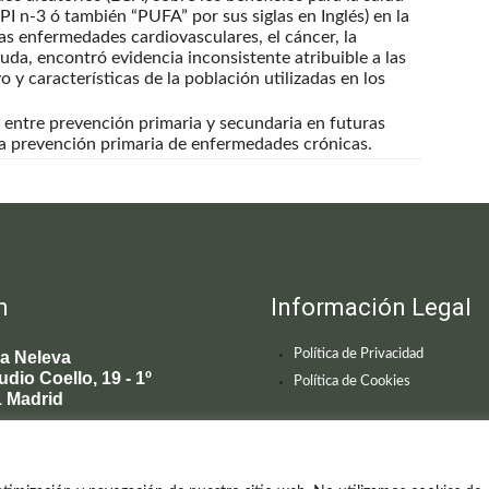
PI n-3 ó también “PUFA” por sus siglas en Inglés) en la
s enfermedades cardiovasculares, el cáncer, la
uda, encontró evidencia inconsistente atribuible a las
o y características de la población utilizadas en los
ir entre prevención primaria y secundaria en futuras
la prevención primaria de enfermedades crónicas.
n
Información Legal
Política de Privacidad
ca Neleva
udio Coello, 19 - 1º
Política de Cookies
 Madrid
595 619
enecimiento@clinicaneleva.com