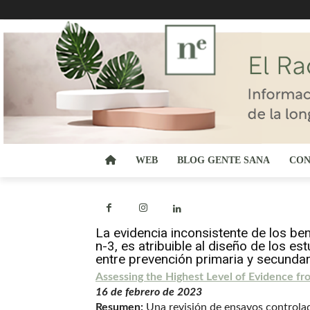
WEB
BLOG GENTE SANA
CON
La evidencia inconsistente de los be
n-3, es atribuible al diseño de los es
entre prevención primaria y secundari
Assessing the Highest Level of Evidence f
16 de febrero de 2023
Resumen:
Una revisión de ensayos controlado