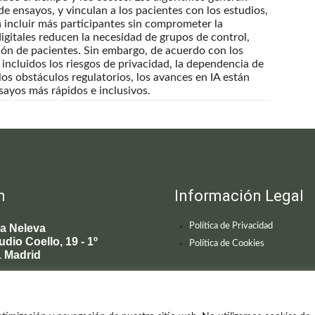
e ensayos, y vinculan a los pacientes con los estudios,
ra incluir más participantes sin comprometer la
gitales reducen la necesidad de grupos de control,
ión de pacientes. Sin embargo, de acuerdo con los
 incluidos los riesgos de privacidad, la dependencia de
 los obstáculos regulatorios, los avances en IA están
sayos más rápidos e inclusivos.
n
Información Legal
Política de Privacidad
ca Neleva
udio Coello, 19 - 1º
Política de Cookies
 Madrid
595 619
enecimiento@clinicaneleva.com