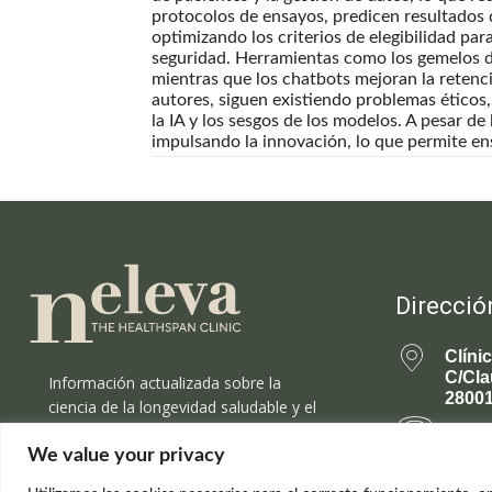
protocolos de ensayos, predicen resultados d
optimizando los criterios de elegibilidad pa
seguridad. Herramientas como los gemelos di
mientras que los chatbots mejoran la retenc
autores, siguen existiendo problemas éticos,
la IA y los sesgos de los modelos. A pesar de
impulsando la innovación, lo que permite en
Direcció
Clíni
C/Cla
Información actualizada sobre la
28001
ciencia de la longevidad saludable y el
rejuvenecimiento.
699 
We value your privacy
rejuv