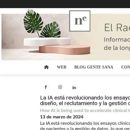
WEB
BLOG GENTE SANA
CON
La IA está revolucionando los ensayos
diseño, el reclutamiento y la gestión 
How AI is being used to accelerate clinical t
13 de marzo de 2024
La IA está revolucionando los ensayos clínico
de pacientes y la gestión de datos, lo que r