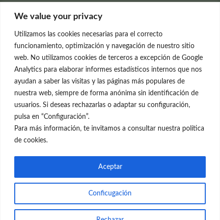
Clínica Neleva
We value your privacy
C/Claudio Coello, 19 - 1º
28001 Madrid
Utilizamos las cookies necesarias para el correcto
699 595 619
funcionamiento, optimización y navegación de nuestro sitio
web. No utilizamos cookies de terceros a excepción de Google
rejuvenecimiento@clinicaneleva.com
Analytics para elaborar informes estadísticos internos que nos
ayudan a saber las visitas y las páginas más populares de
Información Legal
nuestra web, siempre de forma anónima sin identificación de
usuarios. Si deseas rechazarlas o adaptar su configuración,
Política de Privacidad
pulsa en “Configuración”.
Política de Cookies
Para más información, te invitamos a consultar nuestra política
de cookies.
Redes Sociales
Aceptar
Conficugación
© el Radar del Rejuvenecimiento
Rechazar