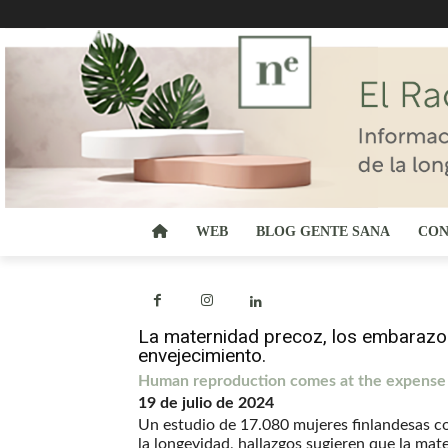
WEB
BLOG GENTE SANA
CON
La maternidad precoz, los embarazos 
envejecimiento.
Human reproduction comes at the expense of
19 de julio de 2024
Un estudio de 17.080 mujeres finlandesas co
la longevidad, hallazgos sugieren que la ma