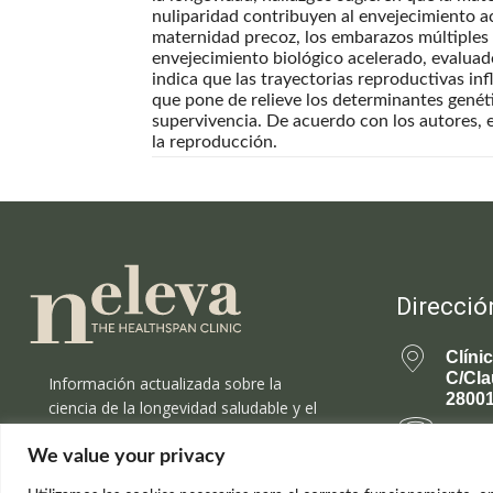
nuliparidad contribuyen al envejecimiento a
maternidad precoz, los embarazos múltiples y
envejecimiento biológico acelerado, evaluad
indica que las trayectorias reproductivas inf
que pone de relieve los determinantes genéti
supervivencia. De acuerdo con los autores, e
la reproducción.
Direcció
Clíni
C/Cla
Información actualizada sobre la
28001
ciencia de la longevidad saludable y el
rejuvenecimiento.
699 
We value your privacy
rejuv