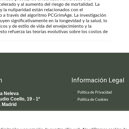
celerado y al aumento del riesgo de mortalidad. La
 la nuliparidad están relacionados con el
o a través del algoritmo PCGrimAge. La investigación
luyen significativamente en la longevidad y la salud, lo
cos y de estilo de vida del envejecimiento y la
sto refuerza las teorías evolutivas sobre los costos de
n
Información Legal
Política de Privacidad
ca Neleva
udio Coello, 19 - 1º
Política de Cookies
 Madrid
595 619
enecimiento@clinicaneleva.com