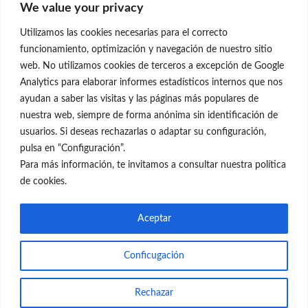
We value your privacy
C/Claudio Coello, 19 - 1º
28001 Madrid
Utilizamos las cookies necesarias para el correcto
699 595 619
funcionamiento, optimización y navegación de nuestro sitio
web. No utilizamos cookies de terceros a excepción de Google
rejuvenecimiento@clinicaneleva.com
Analytics para elaborar informes estadísticos internos que nos
ayudan a saber las visitas y las páginas más populares de
Información Legal
nuestra web, siempre de forma anónima sin identificación de
usuarios. Si deseas rechazarlas o adaptar su configuración,
Política de Privacidad
pulsa en “Configuración”.
Política de Cookies
Para más información, te invitamos a consultar nuestra política
de cookies.
Redes Sociales
Aceptar
Conficugación
© el Radar del Rejuvenecimiento
Rechazar
Web
Blog Gente Sana
Contacto