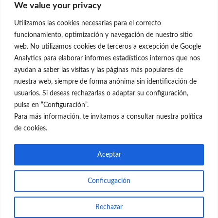
We value your privacy
C/Claudio Coello, 19 - 1º
28001 Madrid
Utilizamos las cookies necesarias para el correcto
699 595 619
funcionamiento, optimización y navegación de nuestro sitio
web. No utilizamos cookies de terceros a excepción de Google
rejuvenecimiento@clinicaneleva.com
Analytics para elaborar informes estadísticos internos que nos
ayudan a saber las visitas y las páginas más populares de
Información Legal
nuestra web, siempre de forma anónima sin identificación de
usuarios. Si deseas rechazarlas o adaptar su configuración,
Política de Privacidad
pulsa en “Configuración”.
Política de Cookies
Para más información, te invitamos a consultar nuestra política
de cookies.
Redes Sociales
Aceptar
Conficugación
© el Radar del Rejuvenecimiento
Rechazar
Web
Blog Gente Sana
Contacto