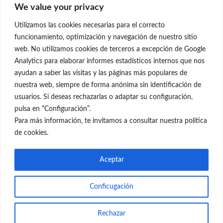
We value your privacy
C/Claudio Coello, 19 - 1º
28001 Madrid
Utilizamos las cookies necesarias para el correcto
699 595 619
funcionamiento, optimización y navegación de nuestro sitio
web. No utilizamos cookies de terceros a excepción de Google
rejuvenecimiento@clinicaneleva.com
Analytics para elaborar informes estadísticos internos que nos
ayudan a saber las visitas y las páginas más populares de
Información Legal
nuestra web, siempre de forma anónima sin identificación de
usuarios. Si deseas rechazarlas o adaptar su configuración,
Política de Privacidad
pulsa en “Configuración”.
Política de Cookies
Para más información, te invitamos a consultar nuestra política
de cookies.
Redes Sociales
Aceptar
Conficugación
© el Radar del Rejuvenecimiento
Rechazar
Web
Blog Gente Sana
Contacto