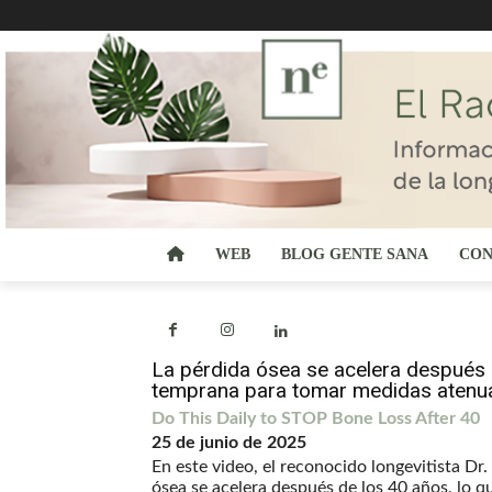
WEB
BLOG GENTE SANA
CON
La pérdida ósea se acelera después d
temprana para tomar medidas atenu
Do This Daily to STOP Bone Loss After 40
25 de junio de 2025
En este video, el reconocido longevitista Dr.
ósea se acelera después de los 40 años, lo q