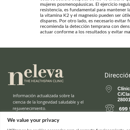
mujeres posmenopáusicas. El ejercicio regu
resistencia, es fundamental para mantener l
la vitamina K2 y el magnesio pueden ser úti
dispares. Por otro lado, es necesario evitar 
recomienda la detección temprana con densi
actuar conforme a los resultados y evitar m
Direcció
Clíni
C/Cla
Información actualizada sobre la
28001
ciencia de la longevidad saludable y el
rejuvenecimiento.
699 
We value your privacy
rejuv