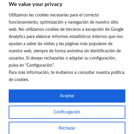
We value your privacy
C/Claudio Coello, 19 - 1º
28001 Madrid
Utilizamos las cookies necesarias para el correcto
699 595 619
funcionamiento, optimización y navegación de nuestro sitio
web. No utilizamos cookies de terceros a excepción de Google
rejuvenecimiento@clinicaneleva.com
Analytics para elaborar informes estadísticos internos que nos
ayudan a saber las visitas y las páginas más populares de
Información Legal
nuestra web, siempre de forma anónima sin identificación de
usuarios. Si deseas rechazarlas o adaptar su configuración,
Política de Privacidad
pulsa en “Configuración”.
Política de Cookies
Para más información, te invitamos a consultar nuestra política
de cookies.
Redes Sociales
Aceptar
Conficugación
© el Radar del Rejuvenecimiento
Rechazar
Web
Blog Gente Sana
Contacto